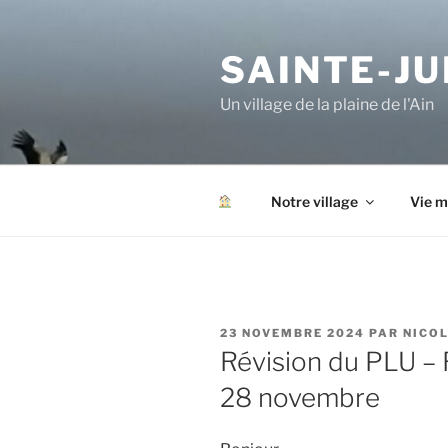
Aller
au
SAINTE-JU
contenu
principal
Un village de la plaine de l'Ain
Notre village
Vie m
PUBLIÉ
23 NOVEMBRE 2024
PAR
NICOL
LE
Révision du PLU – 
28 novembre