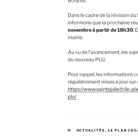
Bonjour,
Dans le cadre de la révision d
informons que la prochaine réu
novembre à partir de 18h30
. 
mairie.
Au vu de l’avancement, les suj
du nouveau PLU.
Pour rappel, les informations c
régulièrement mises à jour sur c
https://www.saintejulie.fr/le-p
plu/
CATÉGORIES
ACTUALITÉS
,
LE PLAN LOC