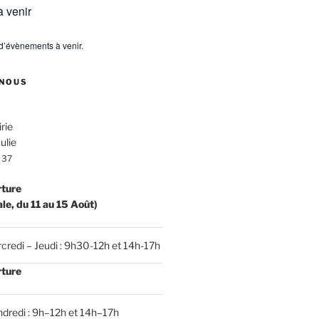
 venir
s d’évènements à venir.
NOUS
rie
ulie
 37
rture
ale, du 11 au 15 Août)
credi – Jeudi : 9h30-12h et 14h-17h
rture
dredi : 9h–12h et 14h–17h