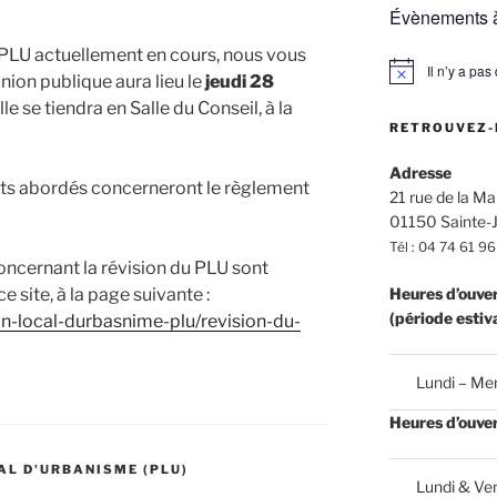
Évènements à
u PLU actuellement en cours, nous vous
Il n’y a pa
N
nion publique aura lieu le
jeudi 28
o
Elle se tiendra en Salle du Conseil, à la
t
RETROUVEZ-
i
c
e
Adresse
ets abordés concerneront le règlement
21 rue de la Mai
01150 Sainte-J
Tél : 04 74 61 96
oncernant la révision du PLU sont
e site, à la page suivante :
Heures d’ouve
(période estiv
lan-local-durbasnime-plu/revision-du-
Lundi – Mer
Heures d’ouve
AL D'URBANISME (PLU)
Lundi & Ven