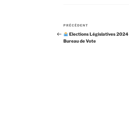
Navigation
Article
PRÉCÉDENT
de
précédent
Elections Législatives 2024
Bureau de Vote
l’article