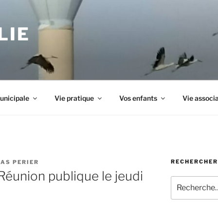
LIE
unicipale
Vie pratique
Vos enfants
Vie associ
RECHERCHER
AS PERIER
Réunion publique le jeudi
Recherche
pour
: