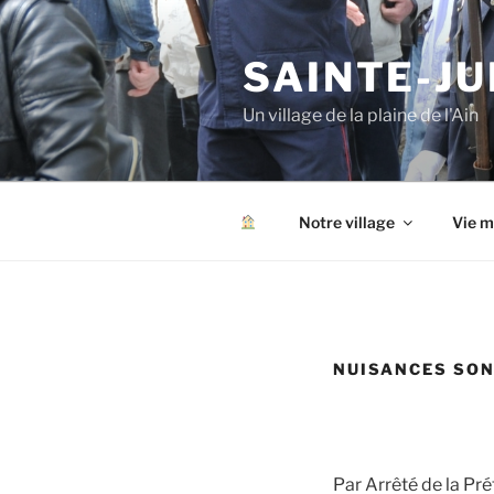
Aller
au
SAINTE-JU
contenu
principal
Un village de la plaine de l'Ain
Notre village
Vie m
NUISANCES SO
Par Arrêté de la Pré