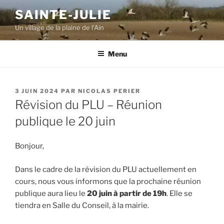
Aller
SAINTE-JULIE
au
Un village de la plaine de l'Ain
contenu
principal
Menu
PUBLIÉ
3 JUIN 2024
PAR
NICOLAS PERIER
LE
Révision du PLU – Réunion
publique le 20 juin
Bonjour,
Dans le cadre de la révision du PLU actuellement en
cours, nous vous informons que la prochaine réunion
publique aura lieu le
20 juin à partir de 19h
. Elle se
tiendra en Salle du Conseil, à la mairie.