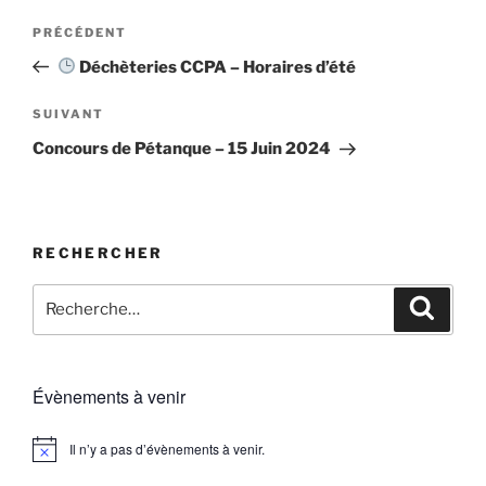
Navigation
Article
PRÉCÉDENT
de
précédent
Déchèteries CCPA – Horaires d’été
l’article
Article
SUIVANT
suivant
Concours de Pétanque – 15 Juin 2024
RECHERCHER
Recherche
Recher
pour
:
Évènements à venir
Il n’y a pas d’évènements à venir.
N
o