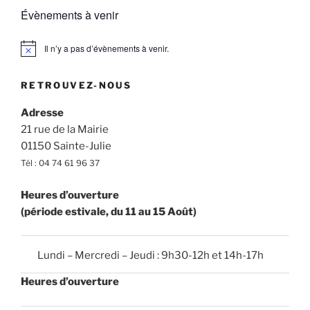
Évènements à venir
Il n’y a pas d’évènements à venir.
N
o
t
RETROUVEZ-NOUS
i
c
e
Adresse
21 rue de la Mairie
01150 Sainte-Julie
Tél : 04 74 61 96 37
Heures d’ouverture
(période estivale, du 11 au 15 Août)
Lundi – Mercredi – Jeudi : 9h30-12h et 14h-17h
Heures d’ouverture