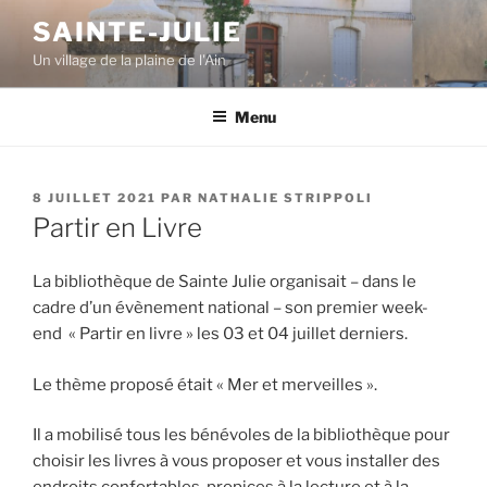
Aller
SAINTE-JULIE
au
Un village de la plaine de l'Ain
contenu
principal
Menu
PUBLIÉ
8 JUILLET 2021
PAR
NATHALIE STRIPPOLI
LE
Partir en Livre
La bibliothèque de Sainte Julie organisait – dans le
cadre d’un évènement national – son premier week-
end « Partir en livre » les 03 et 04 juillet derniers.
Le thème proposé était « Mer et merveilles ».
Il a mobilisé tous les bénévoles de la bibliothèque pour
choisir les livres à vous proposer et vous installer des