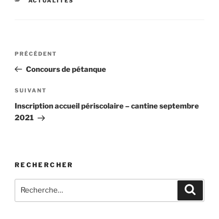
ACTUALITÉS
Navigation
Article
PRÉCÉDENT
de
précédent
Concours de pétanque
l’article
Article
SUIVANT
suivant
Inscription accueil périscolaire – cantine septembre
2021
RECHERCHER
Recherche
Recher
pour
: