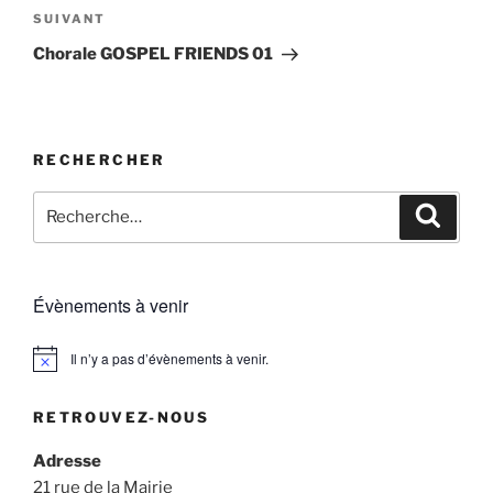
Article
SUIVANT
suivant
Chorale GOSPEL FRIENDS 01
RECHERCHER
Recherche
Recher
pour
:
Évènements à venir
Il n’y a pas d’évènements à venir.
N
o
t
RETROUVEZ-NOUS
i
c
e
Adresse
21 rue de la Mairie