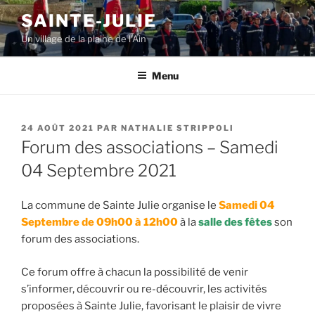
Aller
SAINTE-JULIE
au
Un village de la plaine de l'Ain
contenu
principal
Menu
PUBLIÉ
24 AOÛT 2021
PAR
NATHALIE STRIPPOLI
LE
Forum des associations – Samedi
04 Septembre 2021
La commune de Sainte Julie organise le
Samedi 04
Septembre de 09h00 à 12h00
à la
salle des fêtes
son
forum des associations.
Ce forum offre à chacun la possibilité de venir
s’informer, découvrir ou re-découvrir, les activités
proposées à Sainte Julie, favorisant le plaisir de vivre