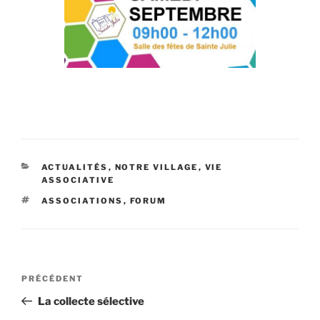
CATÉGORIES
ACTUALITÉS
,
NOTRE VILLAGE
,
VIE
ASSOCIATIVE
ÉTIQUETTES
ASSOCIATIONS
,
FORUM
Navigation
Article
PRÉCÉDENT
de
précédent
La collecte sélective
l’article