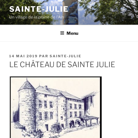
Aller
SAINTE-JULIE
au
Un village de la plaine de l'Ain
contenu
principal
Menu
PUBLIÉ
14 MAI 2019
PAR
SAINTE-JULIE
LE
LE CHÂTEAU DE SAINTE JULIE