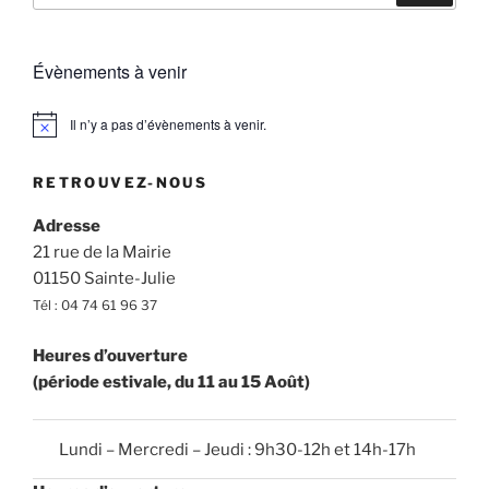
:
Évènements à venir
Il n’y a pas d’évènements à venir.
N
o
t
RETROUVEZ-NOUS
i
c
e
Adresse
21 rue de la Mairie
01150 Sainte-Julie
Tél : 04 74 61 96 37
Heures d’ouverture
(période estivale, du 11 au 15 Août)
Lundi – Mercredi – Jeudi : 9h30-12h et 14h-17h