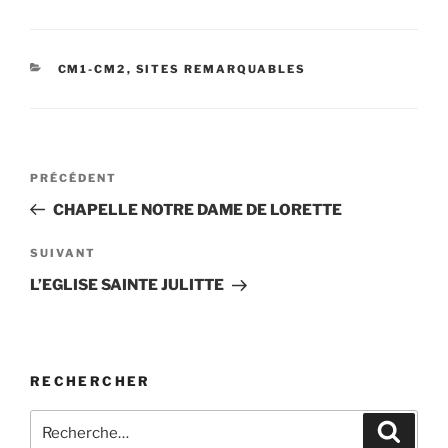
CATÉGORIES
CM1-CM2
,
SITES REMARQUABLES
Navigation
Article
PRÉCÉDENT
de
précédent
CHAPELLE NOTRE DAME DE LORETTE
l’article
Article
SUIVANT
suivant
L’EGLISE SAINTE JULITTE
RECHERCHER
Recherche
Recher
pour