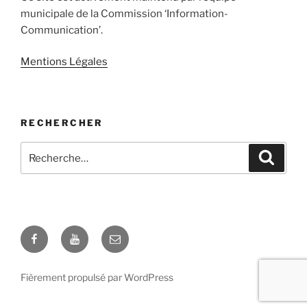
municipale de la Commission ‘Information-
Communication’.
Mentions Légales
RECHERCHER
Recherche
Recher
pour
:
Facebook
YouTube
E-
mail
Fièrement propulsé par WordPress