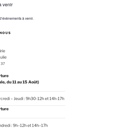
 venir
s d’évènements à venir.
NOUS
rie
ulie
 37
rture
ale, du 11 au 15 Août)
credi – Jeudi : 9h30-12h et 14h-17h
rture
dredi : 9h–12h et 14h–17h