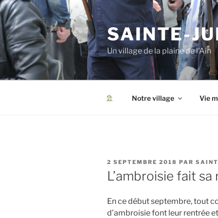
Aller
au
SAINTE-JU
contenu
principal
Un village de la plaine de l'Ain
Notre village
Vie m
PUBLIÉ
2 SEPTEMBRE 2018
PAR
SAINT
LE
L’ambroisie fait sa 
En ce début septembre, tout co
d’ambroisie font leur rentrée et