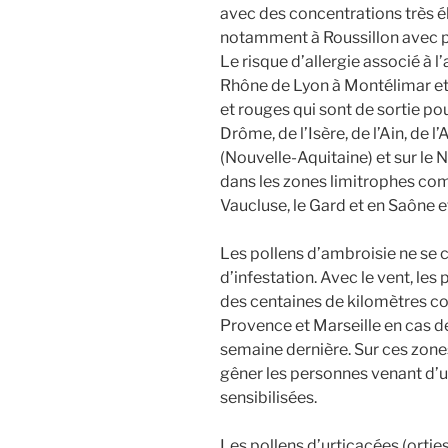
avec des concentrations très é
notamment à Roussillon avec p
Le risque d’allergie associé à l
Rhône de Lyon à Montélimar et
et rouges qui sont de sortie po
Drôme, de l’Isère, de l’Ain, de 
(Nouvelle-Aquitain
e) et sur le
dans les zones limitrophes c
Vaucluse, le Gard et en Saône e
Les pollens d’ambroisie ne se 
d’infestation. Ave
c le vent, le
des centaines de kilomètres c
Provence et Marseille en cas d
semaine dernière. Sur ces zone
gêner les personnes venant d’u
sensibilisées.
Les pollens d’urticacées (ortie