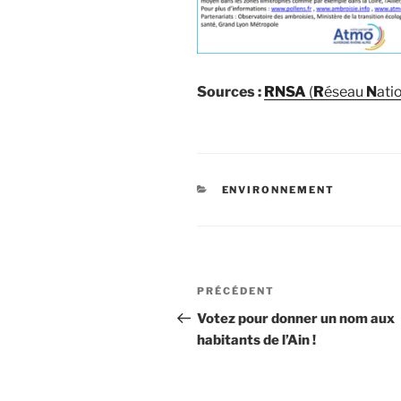
Sources :
RNSA
(
R
éseau
N
ati
CATÉGORIES
ENVIRONNEMENT
Navigation
Article
PRÉCÉDENT
de
précédent
Votez pour donner un nom aux
habitants de l’Ain !
l’article