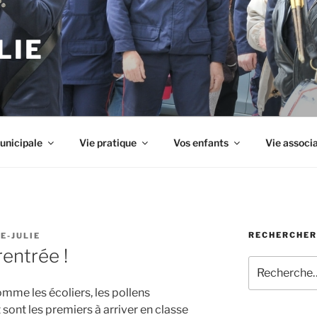
LIE
unicipale
Vie pratique
Vos enfants
Vie associ
RECHERCHER
E-JULIE
rentrée !
Recherche
pour
mme les écoliers, les pollens
:
 sont les premiers à arriver en classe