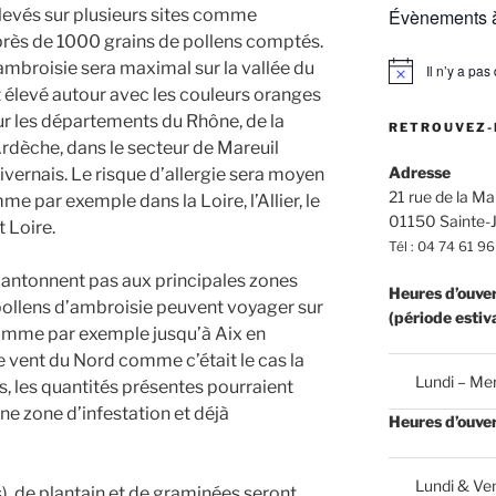
levés sur plusieurs sites comme
Évènements à
rès de 1000 grains de pollens comptés.
’ambroisie sera maximal sur la vallée du
Il n’y a pa
N
 élevé autour avec les couleurs oranges
o
t
ur les départements du Rhône, de la
RETROUVEZ-
i
l’Ardèche, dans le secteur de Mareuil
c
e
Adresse
 Nivernais. Le risque d’allergie sera moyen
21 rue de la Mai
omme par exemp
le dans la Loire, l’Allier, le
01150 Sainte-J
t Loire.
Tél : 04 74 61 96
cantonnent pas aux principales zones
Heures d’ouve
s pollens d’ambroisie peuvent voyager sur
(période estiv
omme par exemple jusqu’à Aix en
e vent du Nord comme c’était le cas la
Lundi – Mer
s, les quantités présentes pourraient
ne zone d’infestation et déjà
Heures d’ouve
Lundi & Ven
s), de plantain et de graminées seront