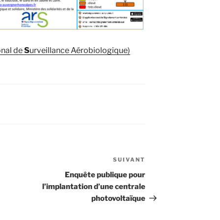
onal de
S
urveillance Aérobiologique)
SUIVANT
Article
suivant
Enquête publique pour
l’implantation d’une centrale
photovoltaïque