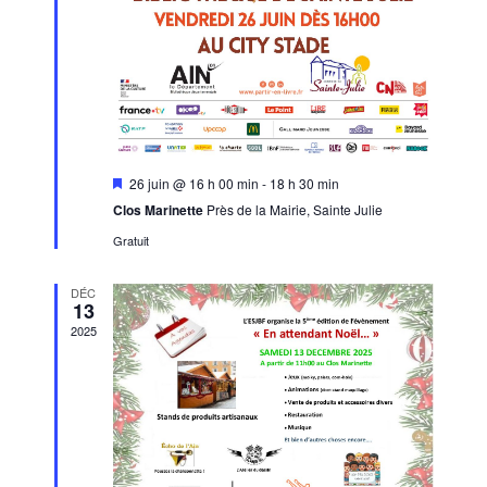
n
n
d
t
t
e
s
v
u
e
s
M
26 juin @ 16 h 00 min
-
18 h 30 min
i
É
Clos Marinette
Près de la Mairie, Sainte Julie
s
e
v
Gratuit
n
è
a
v
DÉC
n
a
13
n
e
2025
t
m
e
n
t
s