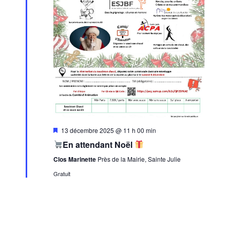
M
13 décembre 2025 @ 11 h 00 min
i
En attendant Noël
s
e
Clos Marinette
Près de la Mairie, Sainte Julie
n
a
Gratuit
v
a
n
t