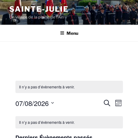
Aller
SAINTE-JULIE
au
Un village de la plaine de l'Ain
contenu
principal
Menu
Il n’y a pas d’évènements à venir.
07/08/2026
R
N
R
M
e
a
e
o
S
c
C
i
v
é
c
h
Il n’y a pas d’évènements à venir.
s
a
i
e
l
h
r
g
l
e
Derniers Évènements passés
e
c