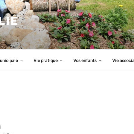
LIE
unicipale
Vie pratique
Vos enfants
Vie associ
n