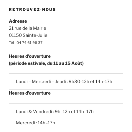
e
n
n
n
RETROUVEZ-NOUS
d
t
t
e
Adresse
s
v
21 rue de la Mairie
u
01150 Sainte-Julie
Tél : 04 74 61 96 37
e
s
Heures d’ouverture
É
(période estivale, du 11 au 15 Août)
v
è
Lundi – Mercredi – Jeudi : 9h30-12h et 14h-17h
n
e
Heures d’ouverture
m
e
Lundi & Vendredi : 9h–12h et 14h–17h
n
Mercredi : 14h–17h
t