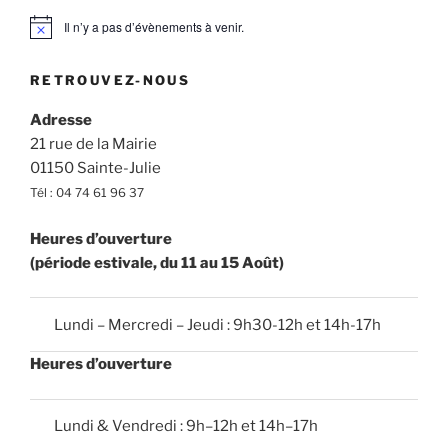
Il n’y a pas d’évènements à venir.
N
o
t
RETROUVEZ-NOUS
i
c
e
Adresse
21 rue de la Mairie
01150 Sainte-Julie
Tél : 04 74 61 96 37
Heures d’ouverture
(période estivale, du 11 au 15 Août)
Lundi – Mercredi – Jeudi : 9h30-12h et 14h-17h
Heures d’ouverture
Lundi & Vendredi : 9h–12h et 14h–17h