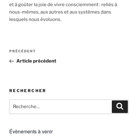
et à goûter la joie de vivre consciemment : reliés à
nous-mêmes, aux autres et aux systèmes dans
lesquels nous évoluons.
Navigation
Article
PRÉCÉDENT
de
précédent
Article précédent
l’article
RECHERCHER
Recherche
Recher
pour
:
Évènements à venir