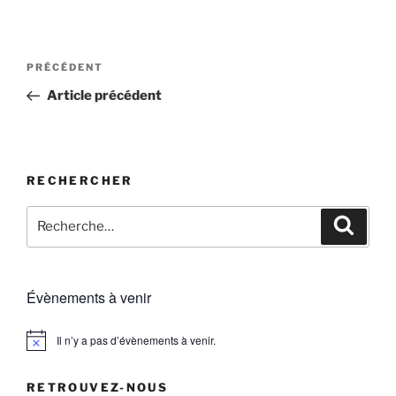
Navigation
Article
PRÉCÉDENT
de
précédent
Article précédent
l’article
RECHERCHER
Recherche
Recher
pour
:
Évènements à venir
Il n’y a pas d’évènements à venir.
N
o
t
RETROUVEZ-NOUS
i