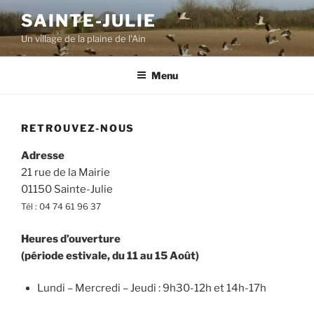
Aller
SAINTE-JULIE
au
Un village de la plaine de l'Ain
contenu
principal
Menu
RETROUVEZ-NOUS
Adresse
21 rue de la Mairie
01150 Sainte-Julie
Tél : 04 74 61 96 37
Heures d’ouverture
(période estivale, du 11 au 15 Août)
Lundi – Mercredi – Jeudi : 9h30-12h et 14h-17h