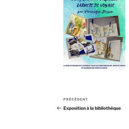
Navigation
Article
PRÉCÉDENT
de
précédent
Exposition à la bibliothèque
l’article