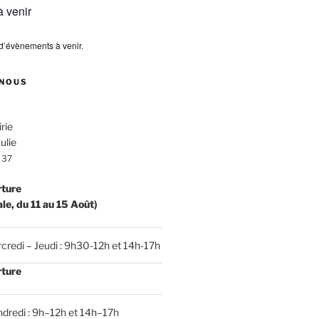
 venir
s d’évènements à venir.
NOUS
rie
ulie
 37
rture
ale, du 11 au 15 Août)
credi – Jeudi : 9h30-12h et 14h-17h
rture
dredi : 9h–12h et 14h–17h