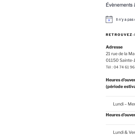
Évènements à
Il n’y a pa
N
o
t
RETROUVEZ-
i
c
e
Adresse
21 rue de la Mai
01150 Sainte-J
Tél : 04 74 61 96
Heures d’ouve
(période estiv
Lundi – Mer
Heures d’ouve
Lundi & Ven