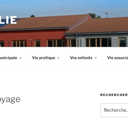
LIE
unicipale
Vie pratique
Vos enfants
Vie associ
RECHERCHER
oyage
Recherche
pour
: