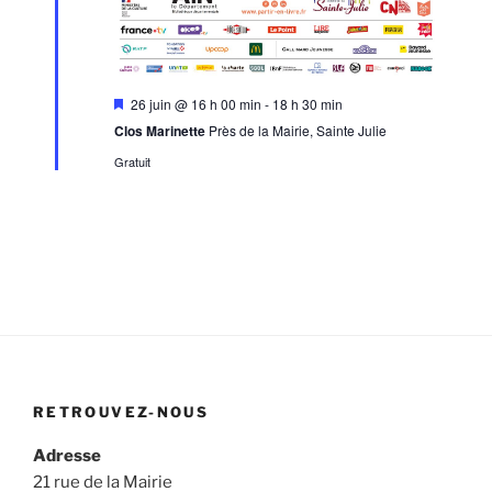
m
m
o
e
e
n
n
n
d
t
M
26 juin @ 16 h 00 min
-
18 h 30 min
t
e
i
Clos Marinette
Près de la Mairie, Sainte Julie
s
s
v
e
Gratuit
n
u
a
v
e
a
s
n
t
É
v
è
n
e
RETROUVEZ-NOUS
m
Adresse
e
21 rue de la Mairie
n