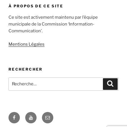
À PROPOS DE CE SITE
Ce site est activement maintenu par l’équipe
municipale de la Commission ‘Information-
Communication’.
Mentions Légales
RECHERCHER
Recherche
Recher
pour
:
Facebook
YouTube
E-
mail