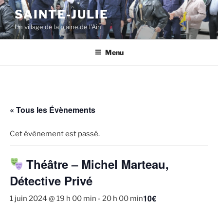
Aller
SAINTE-JULIE
au
Un village de la plaine de l'Ain
contenu
principal
Menu
« Tous les Évènements
Cet évènement est passé.
Théâtre – Michel Marteau,
Détective Privé
10€
1 juin 2024 @ 19 h 00 min
-
20 h 00 min