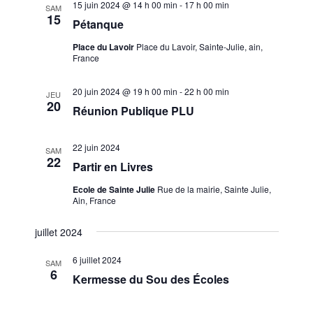
15 juin 2024 @ 14 h 00 min
-
17 h 00 min
SAM
v
15
Pétanque
u
Place du Lavoir
Place du Lavoir, Sainte-Julie, ain,
e
France
s
É
20 juin 2024 @ 19 h 00 min
-
22 h 00 min
JEU
20
v
Réunion Publique PLU
è
n
22 juin 2024
SAM
22
Partir en Livres
e
m
Ecole de Sainte Julie
Rue de la mairie, Sainte Julie,
Ain, France
e
n
juillet 2024
t
6 juillet 2024
SAM
s
6
Kermesse du Sou des Écoles