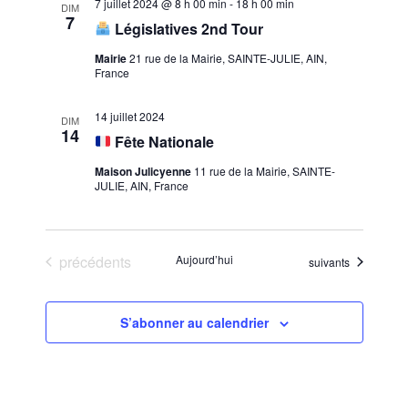
7 juillet 2024 @ 8 h 00 min
-
18 h 00 min
DIM
7
Législatives 2nd Tour
Mairie
21 rue de la Mairie, SAINTE-JULIE, AIN,
France
14 juillet 2024
DIM
14
Fête Nationale
Maison Julicyenne
11 rue de la Mairie, SAINTE-
JULIE, AIN, France
Évènements
précédents
Aujourd’hui
Évènements
suivants
S’abonner au calendrier