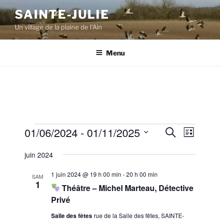
Aller
SAINTE-JULIE
au
Un village de la plaine de l'Ain
contenu
principal
Menu
Évènements
01/06/2024
 - 
01/11/2025
R
N
R
L
e
a
e
i
S
c
juin 2024
s
v
é
c
h
t
i
e
l
h
e
1 juin 2024 @ 19 h 00 min
-
20 h 00 min
SAM
r
g
e
1
e
Théâtre – Michel Marteau, Détective
c
a
c
h
Privé
r
t
t
e
c
Salle des fêtes
rue de la Salle des fêtes, SAINTE-
i
i