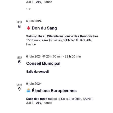
JULIE, AIN, France
h
o
o
10€
n
e
n
n
d
e
6 juin 2024
JEU
e
e
t
6
Don du Sang
z
v
n
u
u
Saint-Vulbas : Cité Internationale des Renconctres
a
1558 rue claires fontaines, SAINT-VULBAS, AIN,
n
e
France
v
e
s
d
i
É
6 juin 2024 @ 20 h 00 min
-
23 h 00 min
JEU
a
g
6
v
Conseil Municipal
t
a
è
e
Salle du conseil
n
t
.
e
i
9 juin 2024
DIM
m
9
o
Élections Européennes
e
n
Salle des fêtes
rue de la Salle des fêtes, SAINTE-
n
d
JULIE, AIN, France
t
e